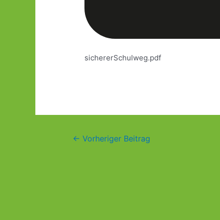
sichererSchulweg.pdf
←
Vorheriger Beitrag