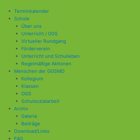
Zum
Beitragsnavigation
Inhalt
Terminkalender
springen
Schule
Über uns
Unterricht / OGS
Virtueller Rundgang
Förderverein
Unterricht und Schulleben
Regelmäßige Aktionen
Menschen der GGSMD
Kollegium
Klassen
OGS
Schulsozialarbeit
Archiv
Galerie
Beiträge
Download/Links
FAQ