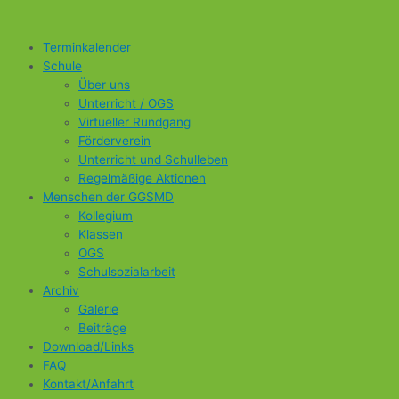
Zum
S
Inhalt
u
springen
Terminkalender
c
Schule
h
Über uns
Unterricht / OGS
e
Virtueller Rundgang
n
Förderverein
n
Unterricht und Schulleben
Regelmäßige Aktionen
a
Menschen der GGSMD
c
Kollegium
h
Klassen
:
OGS
Schulsozialarbeit
Archiv
Galerie
Beiträge
Download/Links
FAQ
Kontakt/Anfahrt