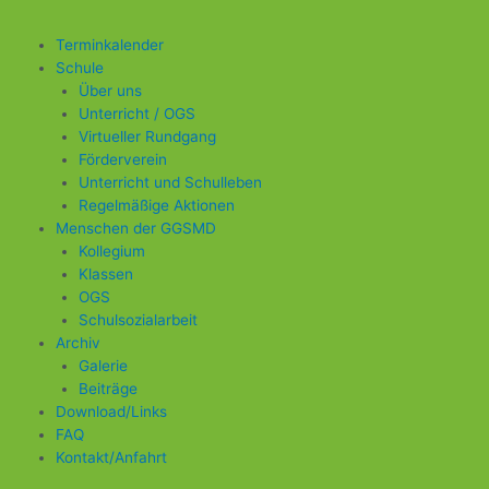
Zum
Inhalt
Menü
Terminkalender
springen
Schule
Über uns
Unterricht / OGS
Virtueller Rundgang
Förderverein
Unterricht und Schulleben
Regelmäßige Aktionen
Menschen der GGSMD
Kollegium
Klassen
OGS
Schulsozialarbeit
Archiv
Galerie
Beiträge
Download/Links
FAQ
Kontakt/Anfahrt