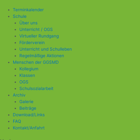
Zum
Beitragsnavigation
Inhalt
Terminkalender
springen
Schule
Über uns
Unterricht / OGS
Virtueller Rundgang
Förderverein
Unterricht und Schulleben
Regelmäßige Aktionen
Menschen der GGSMD
Kollegium
Klassen
OGS
Schulsozialarbeit
Archiv
Galerie
Beiträge
Download/Links
FAQ
Kontakt/Anfahrt