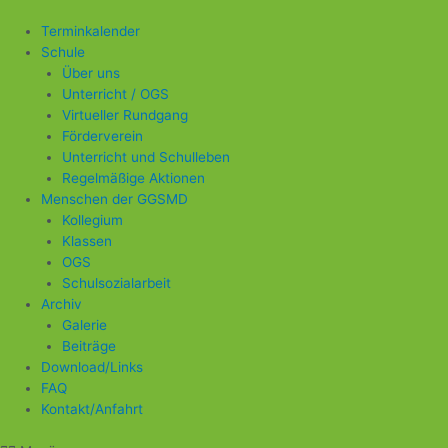
Zum
Beitragsnavigation
Inhalt
Terminkalender
springen
Schule
Über uns
Unterricht / OGS
Virtueller Rundgang
Förderverein
Unterricht und Schulleben
Regelmäßige Aktionen
Menschen der GGSMD
Kollegium
Klassen
OGS
Schulsozialarbeit
Archiv
Galerie
Beiträge
Download/Links
FAQ
Kontakt/Anfahrt