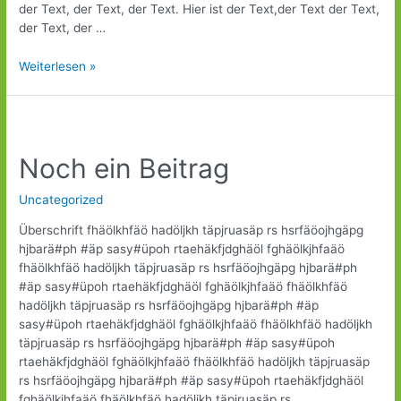
der Text, der Text, der Text. Hier ist der Text,der Text der Text,
der Text, der …
Weiterlesen »
Noch
ein
Noch ein Beitrag
Beitrag
Uncategorized
Überschrift fhäölkhfäö hadöljkh täpjruasäp rs hsrfäöojhgäpg
hjbarä#ph #äp sasy#üpoh rtaehäkfjdghäöl fghäölkjhfaäö
fhäölkhfäö hadöljkh täpjruasäp rs hsrfäöojhgäpg hjbarä#ph
#äp sasy#üpoh rtaehäkfjdghäöl fghäölkjhfaäö fhäölkhfäö
hadöljkh täpjruasäp rs hsrfäöojhgäpg hjbarä#ph #äp
sasy#üpoh rtaehäkfjdghäöl fghäölkjhfaäö fhäölkhfäö hadöljkh
täpjruasäp rs hsrfäöojhgäpg hjbarä#ph #äp sasy#üpoh
rtaehäkfjdghäöl fghäölkjhfaäö fhäölkhfäö hadöljkh täpjruasäp
rs hsrfäöojhgäpg hjbarä#ph #äp sasy#üpoh rtaehäkfjdghäöl
fghäölkjhfaäö fhäölkhfäö hadöljkh täpjruasäp rs …